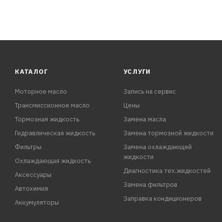
КАТАЛОГ
УСЛУГИ
Моторное масло
Запись на сервис
Трансмиссионное масло
Цены
Тормозная жидкость
Замена масла
Гидравлическая жидкость
Замена тормозной жидкости
Фильтры
Замена охлаждающей
жидкости
Охлаждающая жидкость
Диагностика тех.жидкостей
Аксессуары
Замена фильтров
Автохимия
Заправка кондиционеров
Аккумуляторы