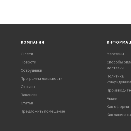
КОМПАНИЯ
ИНФОРМА
О сети
Магазины
Новости
Способы опл
доставки
Сотрудники
Политика
Программа лояльности
конфиденциа
Отзывы
Производите
Вакансии
Акции
Статьи
Как оформит
Предложить помещение
Как записать