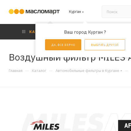
Курган
КАТАЛОГ
Ваш город Курган ?
АКЦИИ
УС
ДА, ВСЕ ВЕРНО
ВЫБРАТЬ ДРУГОЙ
Воздушный фильтр MILES 
—
—
—
Главная
Каталог
Автомобильные фильтры в Кургане