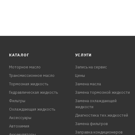
КАТАЛОГ
УСЛУГИ
Моторное масло
Запись на сервис
Трансмиссионное масло
Цены
Тормозная жидкость
Замена масла
Гидравлическая жидкость
Замена тормозной жидкости
Фильтры
Замена охлаждающей
жидкости
Охлаждающая жидкость
Диагностика тех.жидкостей
Аксессуары
Замена фильтров
Автохимия
Заправка кондиционеров
Аккумуляторы