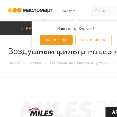
Курган
КАТАЛОГ
Ваш город Курган ?
АКЦИИ
УС
ДА, ВСЕ ВЕРНО
ВЫБРАТЬ ДРУГОЙ
Воздушный фильтр MILES 
—
—
—
Главная
Каталог
Автомобильные фильтры в Кургане