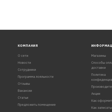
КОМПАНИЯ
ИНФОРМА
О сети
Магазины
Новости
Способы опл
доставки
Сотрудники
Политика
Программа лояльности
конфиденциа
Отзывы
Производите
Вакансии
Акции
Статьи
Как оформит
Предложить помещение
Как записать