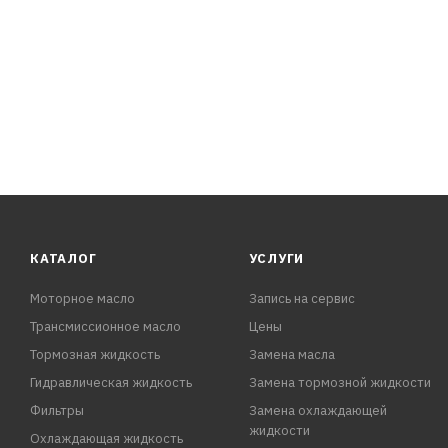
КАТАЛОГ
УСЛУГИ
Моторное масло
Запись на сервис
Трансмиссионное масло
Цены
Тормозная жидкость
Замена масла
Гидравлическая жидкость
Замена тормозной жидкости
Фильтры
Замена охлаждающей
жидкости
Охлаждающая жидкость