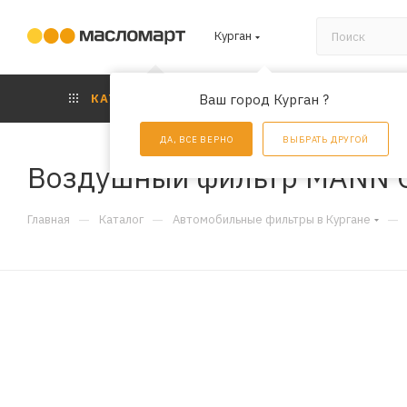
Курган
КАТАЛОГ
Ваш город Курган ?
АКЦИИ
УС
ДА, ВСЕ ВЕРНО
ВЫБРАТЬ ДРУГОЙ
Воздушный фильтр MANN 
—
—
—
Главная
Каталог
Автомобильные фильтры в Кургане