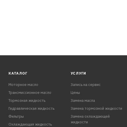
КАТАЛОГ
УСЛУГИ
Моторное масло
Запись на сервис
Трансмиссионное масло
Цены
Тормозная жидкость
Замена масла
Гидравлическая жидкость
Замена тормозной жидкости
Фильтры
Замена охлаждающей
жидкости
Охлаждающая жидкость