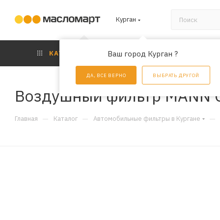
Курган
КАТАЛОГ
Ваш город Курган ?
АКЦИИ
УС
ДА, ВСЕ ВЕРНО
ВЫБРАТЬ ДРУГОЙ
Воздушный фильтр MANN 
—
—
—
Главная
Каталог
Автомобильные фильтры в Кургане