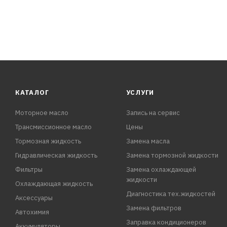
КАТАЛОГ
УСЛУГИ
Моторное масло
Запись на сервис
Трансмиссионное масло
Цены
Тормозная жидкость
Замена масла
Гидравлическая жидкость
Замена тормозной жидкости
Фильтры
Замена охлаждающей
жидкости
Охлаждающая жидкость
Диагностика тех.жидкостей
Аксессуары
Замена фильтров
Автохимия
Заправка кондиционеров
Аккумуляторы