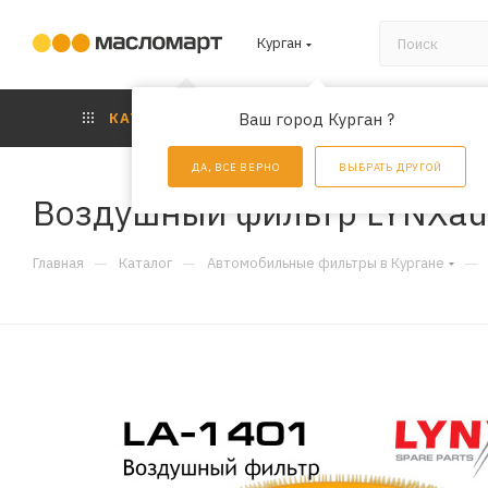
Курган
КАТАЛОГ
Ваш город Курган ?
АКЦИИ
УС
ДА, ВСЕ ВЕРНО
ВЫБРАТЬ ДРУГОЙ
Воздушный фильтр LYNXau
—
—
—
Главная
Каталог
Автомобильные фильтры в Кургане