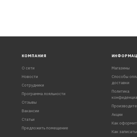
КОМПАНИЯ
ИНФОРМА
О сети
Магазины
Новости
Способы опл
доставки
Сотрудники
Политика
Программа лояльности
конфиденциа
Отзывы
Производите
Вакансии
Акции
Статьи
Как оформит
Предложить помещение
Как записать