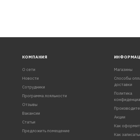
КОМПАНИЯ
ИНФОРМА
О сети
Магазины
Новости
Способы опл
доставки
Сотрудники
Политика
Программа лояльности
конфиденциа
Отзывы
Производите
Вакансии
Акции
Статьи
Как оформит
Предложить помещение
Как записать