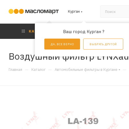
Курган
КАТАЛОГ
Ваш город Курган ?
АКЦИИ
УС
ДА, ВСЕ ВЕРНО
ВЫБРАТЬ ДРУГОЙ
Воздушный фильтр LYNXau
—
—
—
Главная
Каталог
Автомобильные фильтры в Кургане