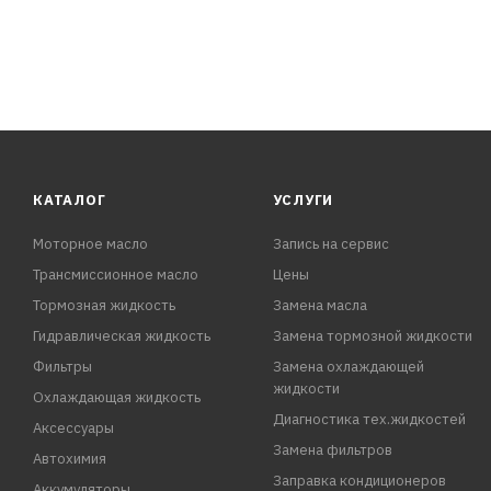
КАТАЛОГ
УСЛУГИ
Моторное масло
Запись на сервис
Трансмиссионное масло
Цены
Тормозная жидкость
Замена масла
Гидравлическая жидкость
Замена тормозной жидкости
Фильтры
Замена охлаждающей
жидкости
Охлаждающая жидкость
Диагностика тех.жидкостей
Аксессуары
Замена фильтров
Автохимия
Заправка кондиционеров
Аккумуляторы