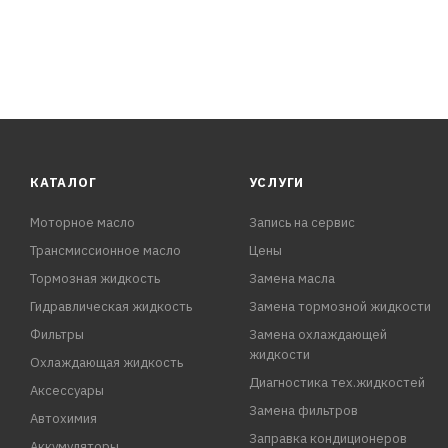
КАТАЛОГ
УСЛУГИ
Моторное масло
Запись на сервис
Трансмиссионное масло
Цены
Тормозная жидкость
Замена масла
Гидравлическая жидкость
Замена тормозной жидкости
Фильтры
Замена охлаждающей
жидкости
Охлаждающая жидкость
Диагностика тех.жидкостей
Аксессуары
Замена фильтров
Автохимия
Заправка кондиционеров
Аккумуляторы