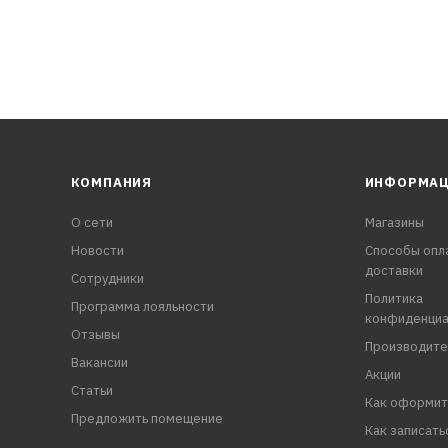
КОМПАНИЯ
ИНФОРМА
О сети
Магазины
Новости
Способы опл
доставки
Сотрудники
Политика
Программа лояльности
конфиденциа
Отзывы
Производите
Вакансии
Акции
Статьи
Как оформит
Предложить помещение
Как записать