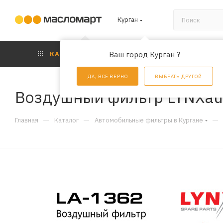
Курган
КАТАЛОГ
Ваш город Курган ?
АКЦИИ
УС
ДА, ВСЕ ВЕРНО
ВЫБРАТЬ ДРУГОЙ
Воздушный фильтр LYNXau
—
—
—
Главная
Каталог
Автомобильные фильтры в Кургане