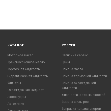
КАТАЛОГ
УСЛУГИ
Моторное масло
Запись на сервис
Трансмиссионное масло
Цены
Тормозная жидкость
Замена масла
Гидравлическая жидкость
Замена тормозной жидкости
Фильтры
Замена охлаждающей
жидкости
Охлаждающая жидкость
Диагностика тех.жидкостей
Аксессуары
Замена фильтров
Автохимия
Заправка кондиционеров
Аккумуляторы