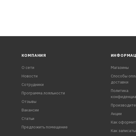
КОМПАНИЯ
ИНФОРМА
О сети
Магазины
Новости
Способы опл
доставки
Сотрудники
Политика
Программа лояльности
конфиденциа
Отзывы
Производите
Вакансии
Акции
Статьи
Как оформит
Предложить помещение
Как записать