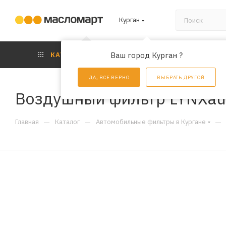
Курган
КАТАЛОГ
Ваш город Курган ?
АКЦИИ
УС
ДА, ВСЕ ВЕРНО
ВЫБРАТЬ ДРУГОЙ
Воздушный фильтр LYNXau
—
—
—
Главная
Каталог
Автомобильные фильтры в Кургане