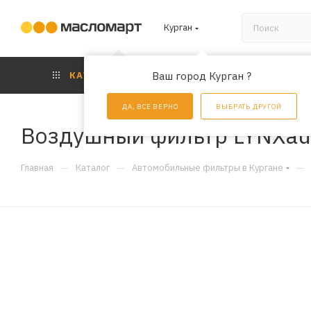
Курган
КАТАЛОГ
Ваш город Курган ?
АКЦИИ
УС
ДА, ВСЕ ВЕРНО
ВЫБРАТЬ ДРУГОЙ
Воздушный фильтр LYNXau
—
—
—
Главная
Каталог
Автомобильные фильтры в Кургане