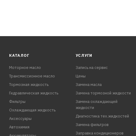
КАТАЛОГ
УСЛУГИ
Моторное масло
Запись на сервис
Трансмиссионное масло
Цены
Тормозная жидкость
Замена масла
Гидравлическая жидкость
Замена тормозной жидкости
Фильтры
Замена охлаждающей
жидкости
Охлаждающая жидкость
Диагностика тех.жидкостей
Аксессуары
Замена фильтров
Автохимия
Заправка кондиционеров
Аккумуляторы