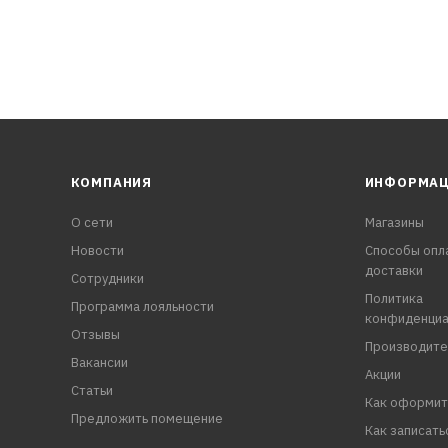
КОМПАНИЯ
ИНФОРМА
О сети
Магазины
Новости
Способы опл
доставки
Сотрудники
Политика
Программа лояльности
конфиденциа
Отзывы
Производите
Вакансии
Акции
Статьи
Как оформит
Предложить помещение
Как записать