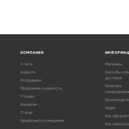
КОМПАНИЯ
ИНФОРМА
О сети
Магазины
Новости
Способы опл
доставки
Сотрудники
Политика
Программа лояльности
конфиденциа
Отзывы
Производите
Вакансии
Акции
Статьи
Как оформит
Предложить помещение
Как записать