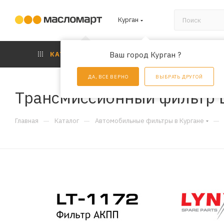
Курган
КАТАЛОГ
Ваш город Курган ?
АКЦИИ
УС
ДА, ВСЕ ВЕРНО
ВЫБРАТЬ ДРУГОЙ
Трансмиссионный фильтр L
—
—
—
Главная
Каталог
Автомобильные фильтры в Кургане