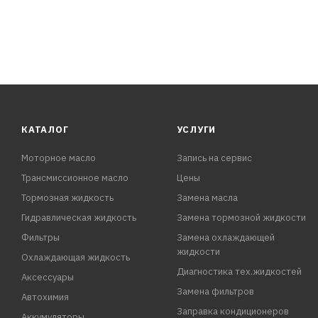
КАТАЛОГ
УСЛУГИ
Моторное масло
Запись на сервис
Трансмиссионное масло
Цены
Тормозная жидкость
Замена масла
Гидравлическая жидкость
Замена тормозной жидкости
Фильтры
Замена охлаждающей
жидкости
Охлаждающая жидкость
Диагностика тех.жидкостей
Аксессуары
Замена фильтров
Автохимия
Заправка кондиционеров
Аккумуляторы