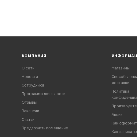
КОМПАНИЯ
ИНФОРМА
О сети
Магазины
Новости
Способы опл
доставки
Сотрудники
Политика
Программа лояльности
конфиденциа
Отзывы
Производите
Вакансии
Акции
Статьи
Как оформит
Предложить помещение
Как записать