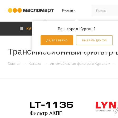
Курган
КАТАЛОГ
Ваш город Курган ?
АКЦИИ
УС
ДА, ВСЕ ВЕРНО
ВЫБРАТЬ ДРУГОЙ
Трансмиссионный фильтр L
—
—
—
Главная
Каталог
Автомобильные фильтры в Кургане