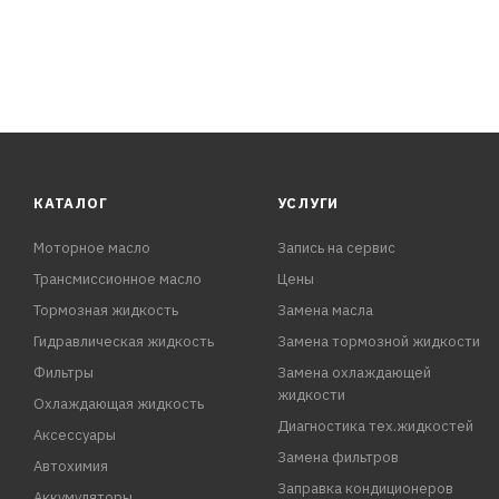
КАТАЛОГ
УСЛУГИ
Моторное масло
Запись на сервис
Трансмиссионное масло
Цены
Тормозная жидкость
Замена масла
Гидравлическая жидкость
Замена тормозной жидкости
Фильтры
Замена охлаждающей
жидкости
Охлаждающая жидкость
Диагностика тех.жидкостей
Аксессуары
Замена фильтров
Автохимия
Заправка кондиционеров
Аккумуляторы