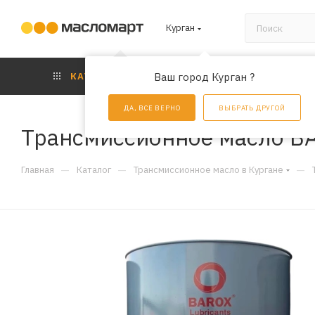
Курган
КАТАЛОГ
Ваш город Курган ?
АКЦИИ
УС
ДА, ВСЕ ВЕРНО
ВЫБРАТЬ ДРУГОЙ
Трансмиссионное масло B
—
—
—
Главная
Каталог
Трансмиссионное масло в Кургане