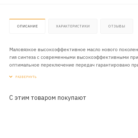
ОПИСАНИЕ
ХАРАКТЕРИСТИКИ
ОТЗЫВЫ
Маловязкое высокоэффективное масло нового поколени
гия синтеза с современными высокоэффективными прис
оптимальное переключение передач гарантировано при
дексу вязкости. Это позволяет увеличить интервалы ме
Специально разработано для холодного климата.
ПРИМЕНЕНИЕ:
С этим товаром покупают
Разработано для автоматических трансмиссий различных 
билях марок Audi, BMW, Ford, Honda, Hyundai, Jeep, Jaguar,
СПЕЦИФИКАЦИИ:
VW/ Audi G 052 182 A2 /G 055 529 A2 /G 055 532/