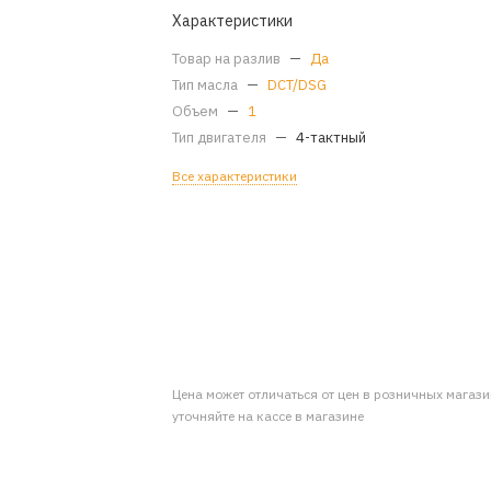
Характеристики
Товар на разлив
—
Да
Тип масла
—
DCT/DSG
Объем
—
1
Тип двигателя
—
4-тактный
Все характеристики
Цена может отличаться от цен в розничных магаз
уточняйте на кассе в магазине