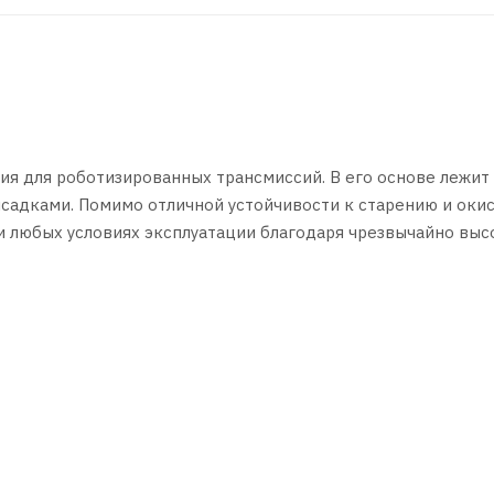
я для роботизированных трансмиссий. В его основе лежит
адками. Помимо отличной устойчивости к старению и оки
 любых условиях эксплуатации благодаря чрезвычайно выс
жду заменами масла.
производителей: Aisin Warner, ZF и т.д., эксплуатируемых 
 Land Rover и пр.