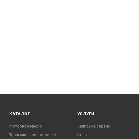
BMW P/ 83220440214
Castrol BOT 350 M3
Ford WSS-M2C 936-A
КАТАЛОГ
УСЛУГИ
Моторное масло
Запись на сервис
Трансмиссионное масло
Цены