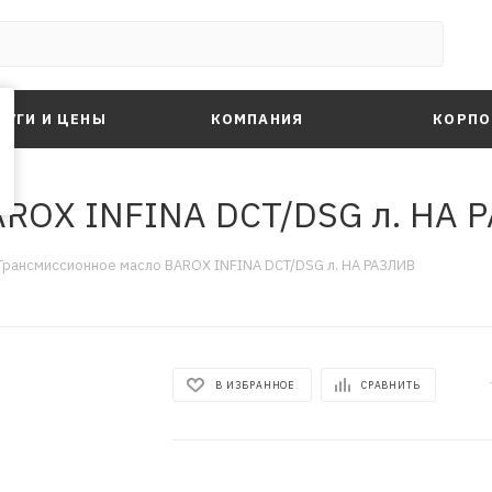
ЛУГИ И ЦЕНЫ
КОМПАНИЯ
КОРПО
AROX INFINA DCT/DSG л. НА 
Трансмиссионное масло BAROX INFINA DCT/DSG л. НА РАЗЛИВ
В ИЗБРАННОЕ
СРАВНИТЬ