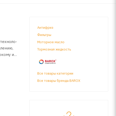
Антифриз
Фильтры
 техноло-
Моторное масло
слению,
Тормозная жидкость
окому ин-
Все товары категории
Все товары бренда BAROX
на автомо-