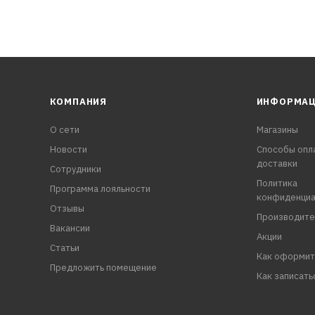
КОМПАНИЯ
ИНФОРМА
О сети
Магазины
Новости
Способы опл
доставки
Сотрудники
Политика
Программа лояльности
конфиденциа
Отзывы
Производите
Вакансии
Акции
Статьи
Как оформит
Предложить помещение
Как записать