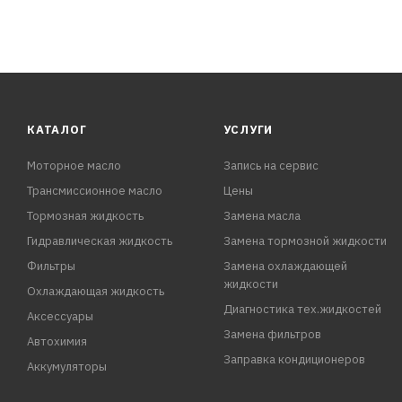
КАТАЛОГ
УСЛУГИ
Моторное масло
Запись на сервис
Трансмиссионное масло
Цены
Тормозная жидкость
Замена масла
Гидравлическая жидкость
Замена тормозной жидкости
Фильтры
Замена охлаждающей
жидкости
Охлаждающая жидкость
Диагностика тех.жидкостей
Аксессуары
Замена фильтров
Автохимия
Заправка кондиционеров
Аккумуляторы