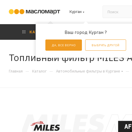
Курган
КАТАЛОГ
Ваш город Курган ?
АКЦИИ
УС
ДА, ВСЕ ВЕРНО
ВЫБРАТЬ ДРУГОЙ
Топливный фильтр MILES 
—
—
—
Главная
Каталог
Автомобильные фильтры в Кургане