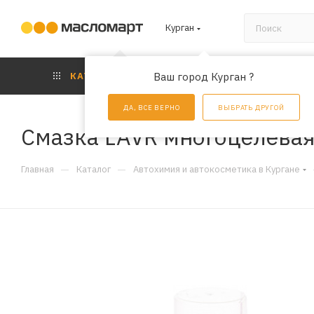
Курган
КАТАЛОГ
Ваш город Курган ?
АКЦИИ
УС
ДА, ВСЕ ВЕРНО
ВЫБРАТЬ ДРУГОЙ
Смазка LAVR многоцелевая 
—
—
Главная
Каталог
Автохимия и автокосметика в Кургане