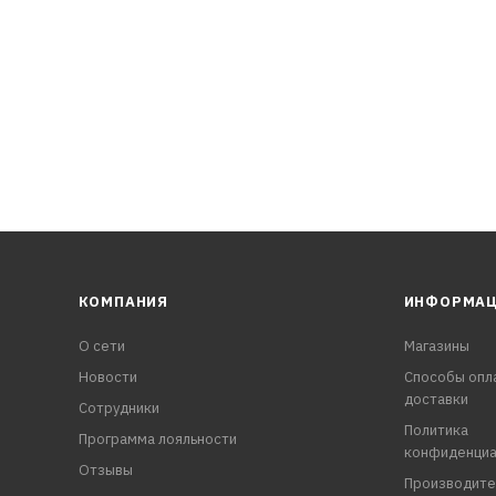
вевшие соединения
ханизмов
КОМПАНИЯ
ИНФОРМА
О сети
Магазины
Новости
Способы опл
доставки
Сотрудники
Политика
Программа лояльности
конфиденциа
Отзывы
Производите