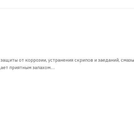
защиты от коррозии, устранения скрипов и заеданий, смаз
дает приятным запахом.
ов и других узлов