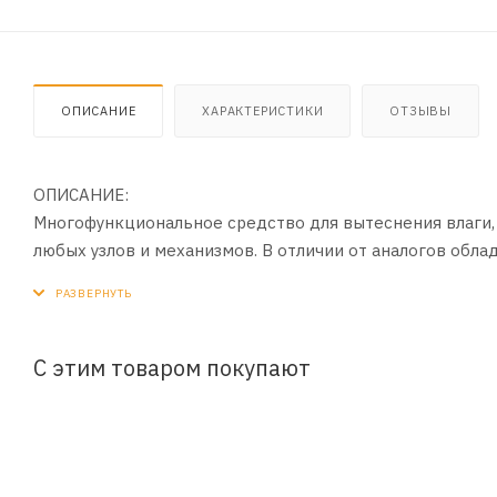
ОПИСАНИЕ
ХАРАКТЕРИСТИКИ
ОТЗЫВЫ
ОПИСАНИЕ:
Многофункциональное средство для вытеснения влаги, 
любых узлов и механизмов. В отличии от аналогов обла
ПРИМЕНЕНИЕ:
1. Распылить средство на нужные детали и соединения
2. Оставить на 1 – 2 минуты для воздействия
С этим товаром покупают
3. При необходимости повторить обработку.
ПРЕИМУЩЕСТВА:
- Эффективно устраняет скрипы и заедания петель, замк