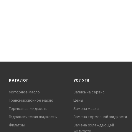
- Защищает от влаги и препятствует коррозии
- За 1 – 2 минуты разъединяет прикипевшие и приржа
- Смазывает и восстанавливает работоспособность ме
- Предотвращает окисление электрооборудования
- Обладает высокой проникающей способностью
- Удобно распыляется благодаря удлинительной трубке
- Имеет приятный ненавязчивый аромат.
КАТАЛОГ
УСЛУГИ
Моторное масло
Запись на сервис
Трансмиссионное масло
Цены
Тормозная жидкость
Замена масла
Гидравлическая жидкость
Замена тормозной жидкости
Фильтры
Замена охлаждающей
жидкости