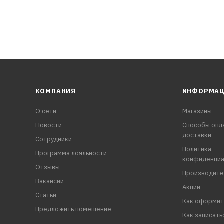
КОМПАНИЯ
ИНФОРМА
О сети
Магазины
Новости
Способы опл
доставки
Сотрудники
Политика
Программа лояльности
конфиденциа
Отзывы
Производите
Вакансии
Акции
Статьи
Как оформит
Предложить помещение
Как записать