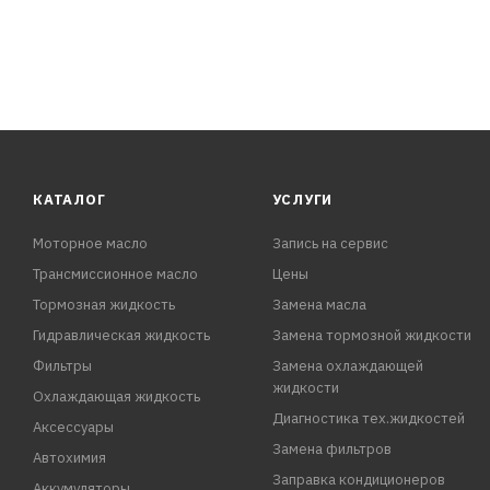
КАТАЛОГ
УСЛУГИ
Моторное масло
Запись на сервис
Трансмиссионное масло
Цены
Тормозная жидкость
Замена масла
Гидравлическая жидкость
Замена тормозной жидкости
Фильтры
Замена охлаждающей
жидкости
Охлаждающая жидкость
Диагностика тех.жидкостей
Аксессуары
Замена фильтров
Автохимия
Заправка кондиционеров
Аккумуляторы