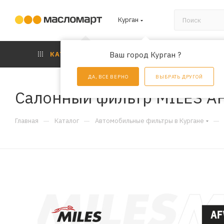
Курган
КАТАЛОГ
Ваш город Курган ?
АКЦИИ
УС
ДА, ВСЕ ВЕРНО
ВЫБРАТЬ ДРУГОЙ
Салонный фильтр MILES A
—
—
—
Главная
Каталог
Автомобильные фильтры в Кургане