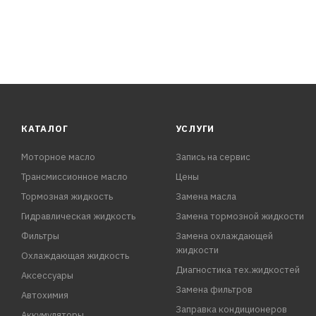
КАТАЛОГ
УСЛУГИ
Моторное масло
Запись на сервис
Трансмиссионное масло
Цены
Тормозная жидкость
Замена масла
Гидравлическая жидкость
Замена тормозной жидкости
Фильтры
Замена охлаждающей
жидкости
Охлаждающая жидкость
Диагностика тех.жидкостей
Аксессуары
Замена фильтров
Автохимия
Заправка кондиционеров
Аккумуляторы