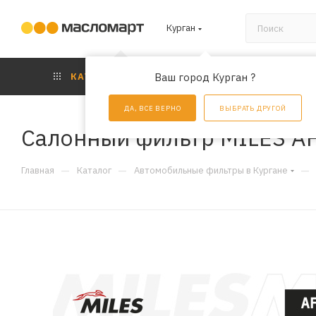
Курган
КАТАЛОГ
Ваш город Курган ?
АКЦИИ
УС
ДА, ВСЕ ВЕРНО
ВЫБРАТЬ ДРУГОЙ
Салонный фильтр MILES A
—
—
—
Главная
Каталог
Автомобильные фильтры в Кургане