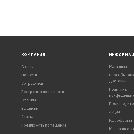
КОМПАНИЯ
ИНФОРМА
О сети
Магазины
Новости
Способы опл
доставки
Сотрудники
Политика
Программа лояльности
конфиденциа
Отзывы
Производите
Вакансии
Акции
Статьи
Как оформит
Предложить помещение
Как записать