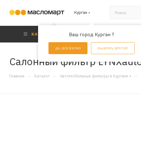
Курган
КАТАЛОГ
Ваш город Курган ?
АКЦИИ
УС
ДА, ВСЕ ВЕРНО
ВЫБРАТЬ ДРУГОЙ
Салонный фильтр LYNXauto
—
—
—
Главная
Каталог
Автомобильные фильтры в Кургане