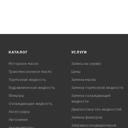
КАТАЛОГ
УСЛУГИ
Моторное масло
Запись на сервис
Трансмиссионное масло
Цены
Тормозная жидкость
Замена масла
Гидравлическая жидкость
Замена тормозной жидкости
Фильтры
Замена охлаждающей
жидкости
Охлаждающая жидкость
Диагностика тех.жидкостей
Аксессуары
Замена фильтров
Автохимия
Заправка кондиционеров
Аккумуляторы