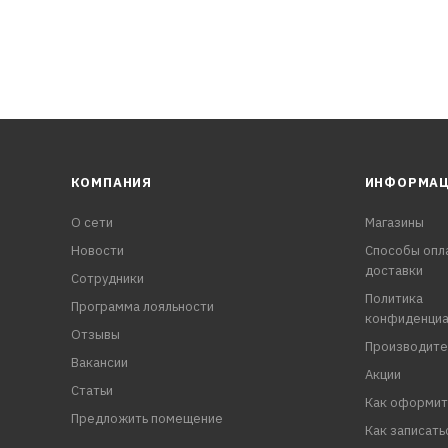
КОМПАНИЯ
ИНФОРМА
О сети
Магазины
Новости
Способы опл
доставки
Сотрудники
Политика
Программа лояльности
конфиденциа
Отзывы
Производите
Вакансии
Акции
Статьи
Как оформит
Предложить помещение
Как записать