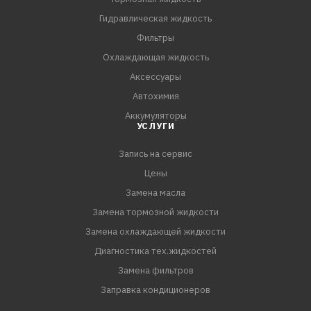
помощью кисти.
Гидравлическая жидкость
5. Повторить обработку через 10-15 минут.
Фильтры
6. Дать составу подействовать в течение 30-40 минут.
Охлаждающая жидкость
7. Смыть состав большим количеством воды и насухо
Аксессуары
протереть
Автохимия
Аккумуляторы
УСЛУГИ
Запись на сервис
Цены
Замена масла
Замена тормозной жидкости
Замена охлаждающей жидкости
Диагностика тех.жидкостей
Замена фильтров
Заправка кондиционеров