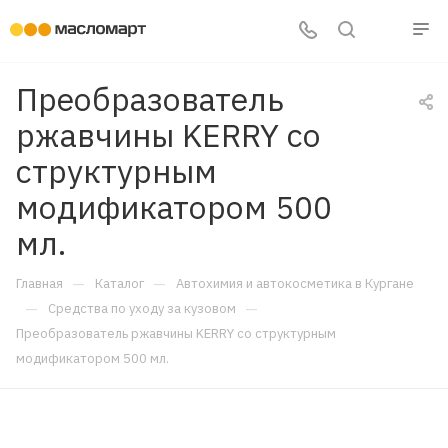
Преобразователь
ржавчины KERRY со
структурным
модификатором 500
мл.
—
—
Главная
Каталог
Автохимия и автокосметика в Кургане
—
—
Средства по уходу за кузовом
Преобразователь ржавчины KERRY со структурным
модификатором 500 мл.