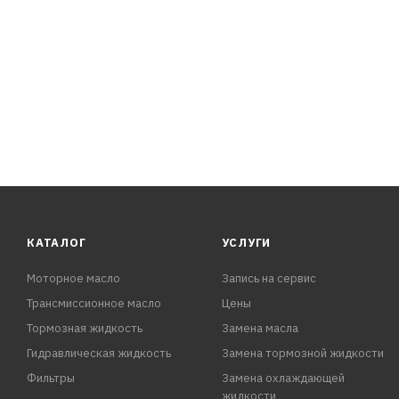
ПРЕИМУЩЕСТВА:
- Быстро и эффективно удаляет ржавчину
- Улучшает адгезию грунтовки и краски к металлу
- Препятствует распространению коррозии и разрушен
- Обладает высокой проникающей способностью
- Может применяться для облегчения демонтажа прир
- Содержит смесь органических и неорганических кис
КАТАЛОГ
УСЛУГИ
Моторное масло
Запись на сервис
Трансмиссионное масло
Цены
Тормозная жидкость
Замена масла
Гидравлическая жидкость
Замена тормозной жидкости
Фильтры
Замена охлаждающей
жидкости