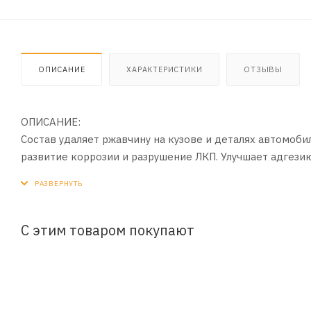
ОПИСАНИЕ
ХАРАКТЕРИСТИКИ
ОТЗЫВЫ
ОПИСАНИЕ:
Состав удаляет ржавчину на кузове и деталях автомоб
развитие коррозии и разрушение ЛКП. Улучшает адгези
приржавевших соединений. Действует быстро, расходу
ПРИМЕНЕНИЕ:
1. Очистить поверхность от рыхлой и пластовой ржав
С этим товаром покупают
2. Нанести препарат губкой, кистью или любым другим
3. Через 10 – 15 минут удалить жесткой щёткой остатк
4. Промыть поверхность проточной водой и протереть 
5. При необходимости повторить обработку.