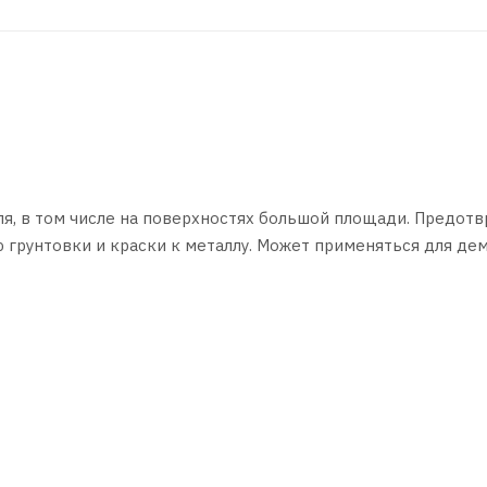
иля, в том числе на поверхностях большой площади. Предот
ю грунтовки и краски к металлу. Может применяться для де
ется экономично.
чины с помощью металлической щетки или абразивных мате
 способом
и средства и ржавчины
насухо