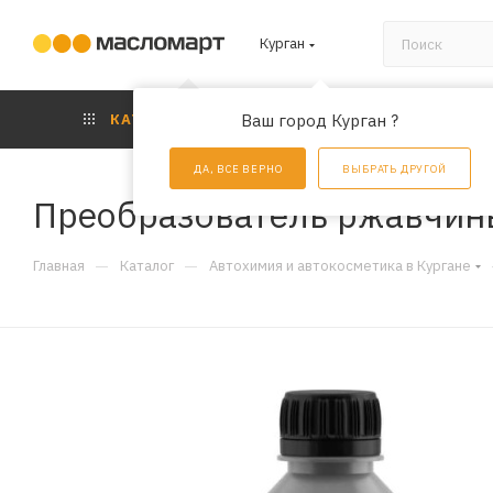
Курган
КАТАЛОГ
Ваш город Курган ?
АКЦИИ
УС
ДА, ВСЕ ВЕРНО
ВЫБРАТЬ ДРУГОЙ
Преобразователь ржавчины 
—
—
Главная
Каталог
Автохимия и автокосметика в Кургане