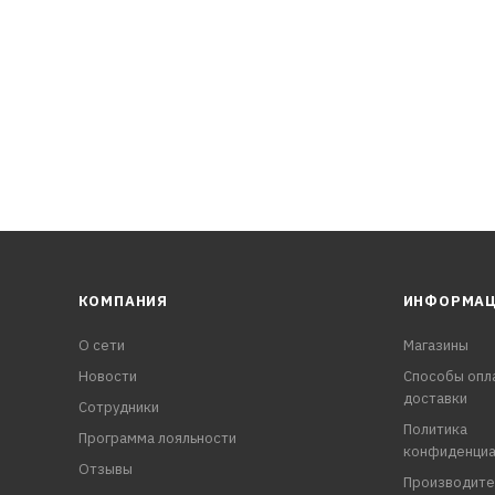
ию лакокрасочного покрытия
жавевших соединений
КОМПАНИЯ
ИНФОРМА
О сети
Магазины
Новости
Способы опл
доставки
Сотрудники
Политика
Программа лояльности
конфиденциа
Отзывы
Производите