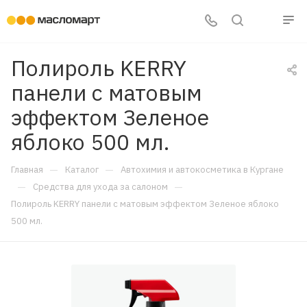
Полироль KERRY
панели с матовым
эффектом Зеленое
яблоко 500 мл.
—
—
Главная
Каталог
Автохимия и автокосметика в Кургане
—
—
Средства для ухода за салоном
Полироль KERRY панели с матовым эффектом Зеленое яблоко
500 мл.