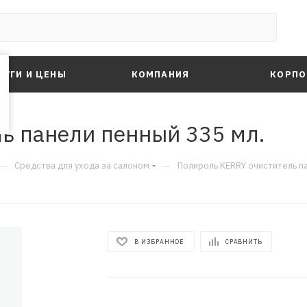
ЛУГИ И ЦЕНЫ
КОМПАНИЯ
КОРПО
ь панели пенный 335 мл.
—
—
Средства для ухода за салоном
Полироль KERRY очиститель па
В ИЗБРАННОЕ
СРАВНИТЬ