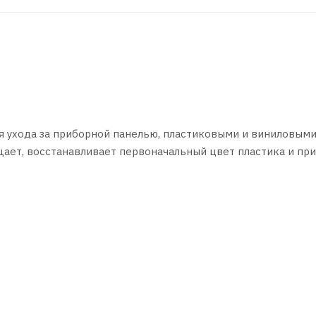
 ухода за приборной панелью, пластиковыми и виниловым
ает, восстанавливает первоначальный цвет пластика и пр
я матовое покрытие, обладающее стойкими антистатическ
едует применять при температуре окружающей среды не ни
ерхность, и, не дожидаясь высыхания состава, отполирова
егающих к стеклу, рекомендуется распылять продукт на тка