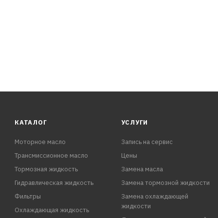
КАТАЛОГ
УСЛУГИ
Моторное масло
Запись на сервис
Трансмиссионное масло
Цены
Тормозная жидкость
Замена масла
Гидравлическая жидкость
Замена тормозной жидкости
Фильтры
Замена охлаждающей
жидкости
Охлаждающая жидкость