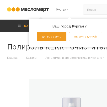
Курган
КАТАЛОГ
Ваш город Курган ?
АКЦИИ
УС
ДА, ВСЕ ВЕРНО
ВЫБРАТЬ ДРУГОЙ
Полироль KERRY очистител
—
—
Главная
Каталог
Автохимия и автокосметика в Кургане