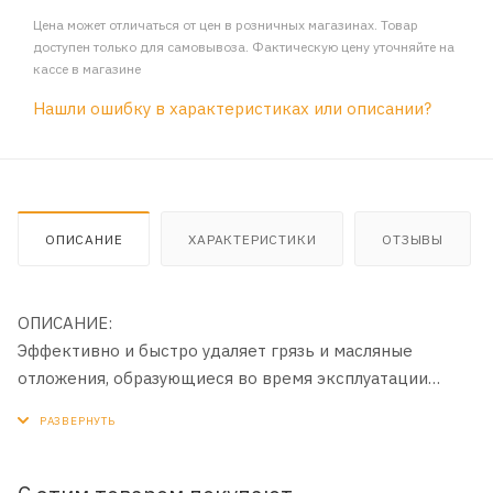
Цена может отличаться от цен в розничных магазинах. Товар
доступен только для самовывоза. Фактическую цену уточняйте на
кассе в магазине
Нашли ошибку в характеристиках или описании?
ОПИСАНИЕ
ХАРАКТЕРИСТИКИ
ОТЗЫВЫ
ОПИСАНИЕ:
Эффективно и быстро удаляет грязь и масляные
отложения, образующиеся во время эксплуатации
автомобиля на внешней поверхности двигателя и
всего моторного отсека. Рекомендуется использовать
несколько раз в год, особенно перед началом сезона,
перед ремонтом двигателя, при предпродажной