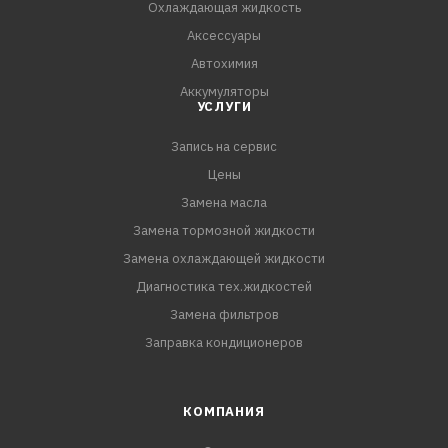
Охлаждающая жидкость
6. Смыть грязь сильной струей воды.
Аксессуары
7. При необходимости повторить обработку.
Автохимия
8. Снять пленку и запустить двигатель
Аккумуляторы
УСЛУГИ
Запись на сервис
Цены
Замена масла
Замена тормозной жидкости
Замена охлаждающей жидкости
Диагностика тех.жидкостей
Замена фильтров
Заправка кондиционеров
КОМПАНИЯ