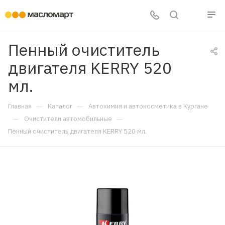
Пенный очиститель
двигателя KERRY 520
мл.
—
—
Главная
Каталог
Автохимия и автокосметика в Кургане
—
—
Очистители автомобильные
Пенный очиститель двигателя KERRY 520 мл.