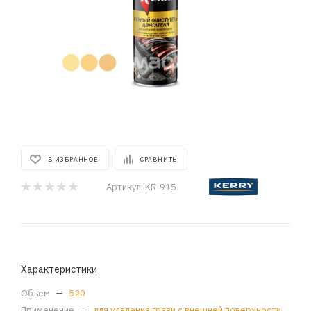
В ИЗБРАННОЕ
СРАВНИТЬ
Артикул:
KR-915
Характеристики
Объем
—
520
Применение
—
для удаления грязи с внешней поверхности