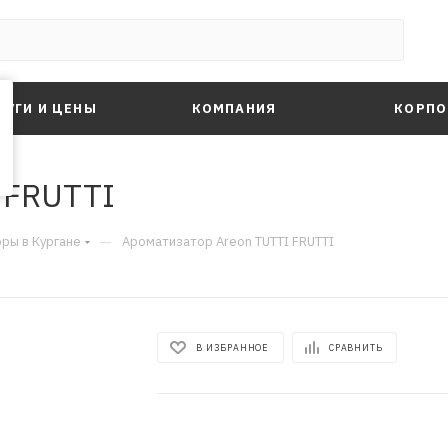
ЛУГИ И ЦЕНЫ
КОМПАНИЯ
КОРПО
 FRUTTI
—
ры в Кургане
Ароматизатор Areon TUTTI FRUTTI
В ИЗБРАННОЕ
СРАВНИТЬ