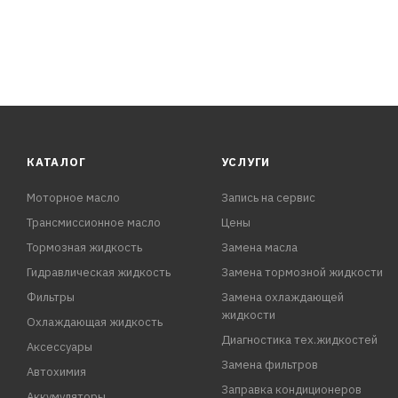
КАТАЛОГ
УСЛУГИ
Моторное масло
Запись на сервис
Трансмиссионное масло
Цены
Тормозная жидкость
Замена масла
Гидравлическая жидкость
Замена тормозной жидкости
Фильтры
Замена охлаждающей
жидкости
Охлаждающая жидкость
Диагностика тех.жидкостей
Аксессуары
Замена фильтров
Автохимия
Заправка кондиционеров
Аккумуляторы