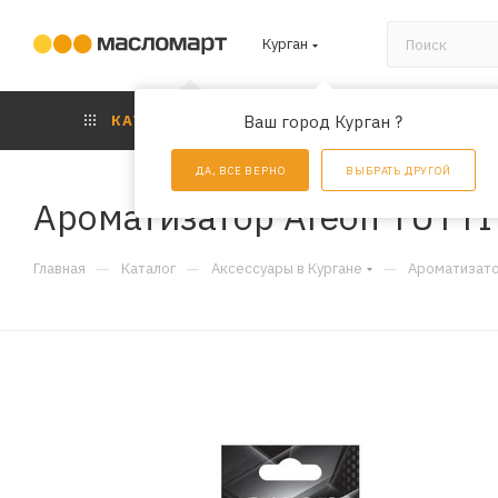
Курган
КАТАЛОГ
Ваш город Курган ?
АКЦИИ
УС
ДА, ВСЕ ВЕРНО
ВЫБРАТЬ ДРУГОЙ
Ароматизатор Areon TUTTI
—
—
—
Главная
Каталог
Аксессуары в Кургане
Ароматизато