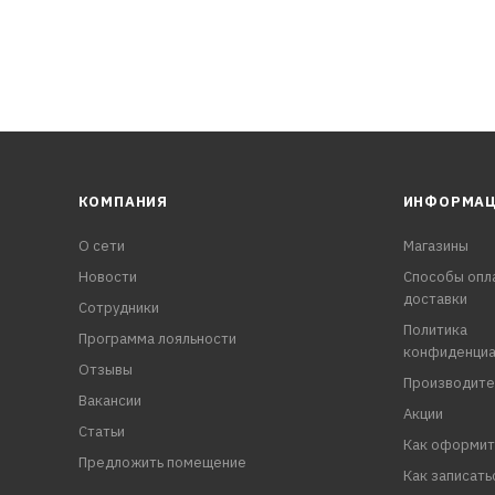
КОМПАНИЯ
ИНФОРМА
О сети
Магазины
Новости
Способы опл
доставки
Сотрудники
Политика
Программа лояльности
конфиденциа
Отзывы
Производите
Вакансии
Акции
Статьи
Как оформит
Предложить помещение
Как записать