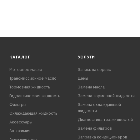
КАТАЛОГ
УСЛУГИ
Моторное масло
Запись на сервис
Трансмиссионное масло
Цены
Тормозная жидкость
Замена масла
Гидравлическая жидкость
Замена тормозной жидкости
Фильтры
Замена охлаждающей
жидкости
Охлаждающая жидкость
Диагностика тех.жидкостей
Аксессуары
Замена фильтров
Автохимия
Заправка кондиционеров
Аккумуляторы