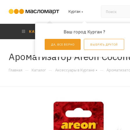
Курган
КАТАЛОГ
Ваш город Курган ?
АКЦИИ
УС
ДА, ВСЕ ВЕРНО
ВЫБРАТЬ ДРУГОЙ
Ароматизатор Areon Coconu
—
—
—
Главная
Каталог
Аксессуары в Кургане
Ароматизато