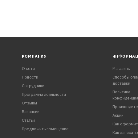
КОМПАНИЯ
ИНФОРМА
О сети
Магазины
Новости
Способы опл
доставки
Сотрудники
Политика
Программа лояльности
конфиденциа
Отзывы
Производите
Вакансии
Акции
Статьи
Как оформит
Предложить помещение
Как записать