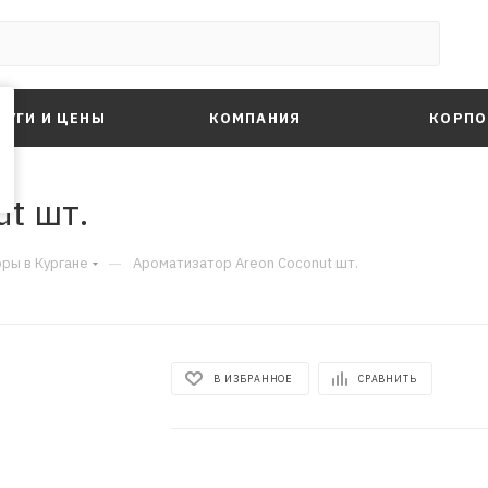
ЛУГИ И ЦЕНЫ
КОМПАНИЯ
КОРПО
t шт.
—
ры в Кургане
Ароматизатор Areon Coconut шт.
В ИЗБРАННОЕ
СРАВНИТЬ