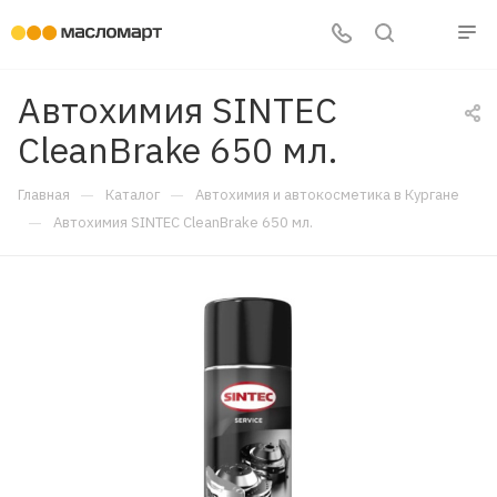
Автохимия SINTEC
CleanBrake 650 мл.
—
—
Главная
Каталог
Автохимия и автокосметика в Кургане
—
Автохимия SINTEC CleanBrake 650 мл.