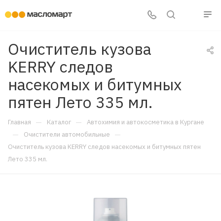
Очиститель кузова
KERRY следов
насекомых и битумных
пятен Лето 335 мл.
—
—
Главная
Каталог
Автохимия и автокосметика в Кургане
—
—
Очистители автомобильные
Очиститель кузова KERRY следов насекомых и битумных пятен
Лето 335 мл.