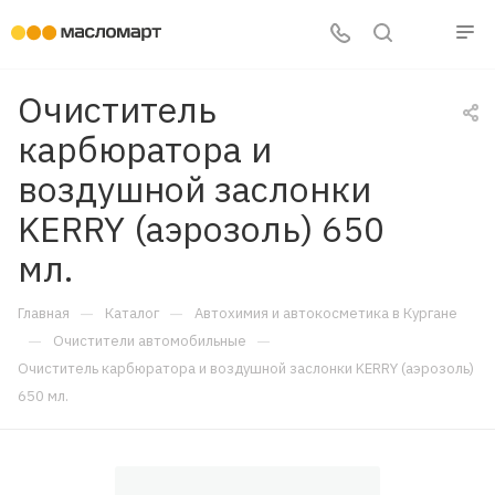
Очиститель
карбюратора и
воздушной заслонки
KERRY (аэрозоль) 650
мл.
—
—
Главная
Каталог
Автохимия и автокосметика в Кургане
—
—
Очистители автомобильные
Очиститель карбюратора и воздушной заслонки KERRY (аэрозоль)
650 мл.