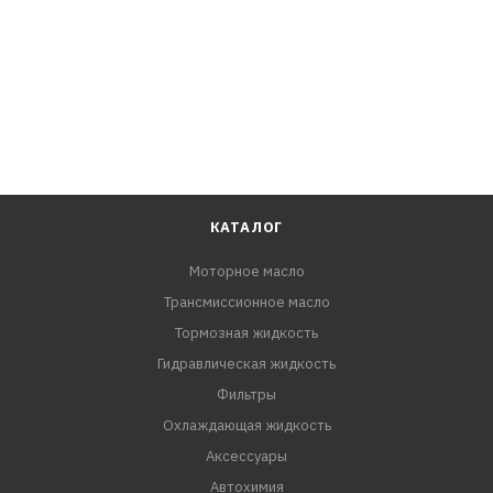
колесных дисках. Кроме этого, средство широко
используется в быту для очистки сантехники.
СПСОБ ПРИМЕНЕНИЯ:
1. Распылите средство на поверхность, требующую
очистки.
2. Через 30 секунд протрите обработанный участок
ветошью или тканевой салфеткой и промойте водой.
КАТАЛОГ
Моторное масло
Трансмиссионное масло
Тормозная жидкость
Гидравлическая жидкость
Фильтры
Охлаждающая жидкость
Аксессуары
Автохимия