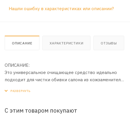
Нашли ошибку в характеристиках или описании?
ОПИСАНИЕ
ХАРАКТЕРИСТИКИ
ОТЗЫВЫ
ОПИСАНИЕ:
Это универсальное очищающее средство идеально
подходит для чистки обивки салона из кожзаменителя
и пластиковых поверхностей. Следы от наклеек,
остатки скотча или маркер — все это вы сможете
убрать легким движением руки. Profoam 2000 также
легко разлагает и удаляет пятна жира, прилипшую
С этим товаром покупают
техническую смазку, грязь вокруг частей двигателя и
технических деталей, на автомобильных покрышках и