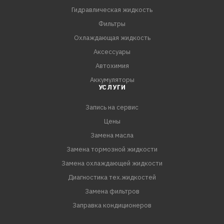
двигателях и безнаддувных дизелях легковых и
Гидравлическая жидкость
грузовых автомобилей ЗИЛ, ГАЗ, УАЗ. Рекомендовано к
Фильтры
использова
Охлаждающая жидкость
Аксессуары
Автохимия
Аккумуляторы
УСЛУГИ
Запись на сервис
Цены
Замена масла
Замена тормозной жидкости
Замена охлаждающей жидкости
Диагностика тех.жидкостей
Замена фильтров
Заправка кондиционеров