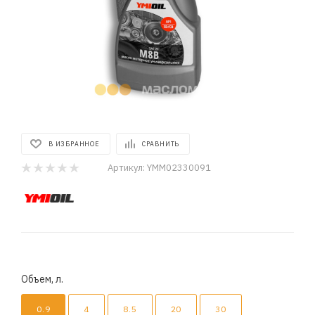
В ИЗБРАННОЕ
СРАВНИТЬ
Артикул:
YMM02330091
Объем, л.
0.9
4
8.5
20
30