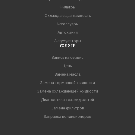
сельскохозяйственных тракторах, для которых
Фильтры
требуются масла группы ДМ.
Охлаждающая жидкость
Аксессуары
Автохимия
Аккумуляторы
УСЛУГИ
Запись на сервис
Цены
Замена масла
Замена тормозной жидкости
Замена охлаждающей жидкости
Диагностика тех.жидкостей
Замена фильтров
Заправка кондиционеров