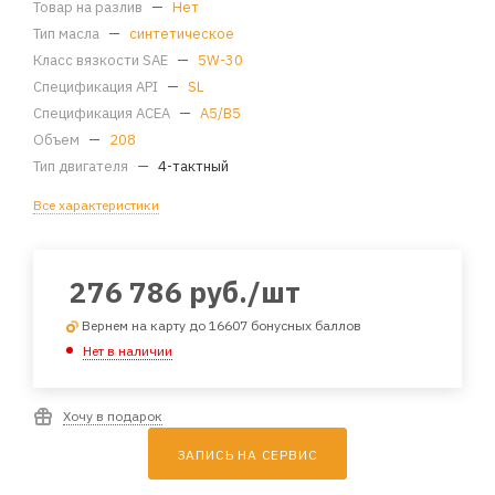
Товар на разлив
—
Нет
Тип масла
—
синтетическое
Класс вязкости SAE
—
5W-30
Спецификация API
—
SL
Спецификация ACEA
—
A5/B5
Объем
—
208
Тип двигателя
—
4-тактный
Все характеристики
276 786
руб.
/шт
Вернем на карту до 16607 бонусных баллов
Нет в наличии
Хочу в подарок
ЗАПИСЬ НА СЕРВИС