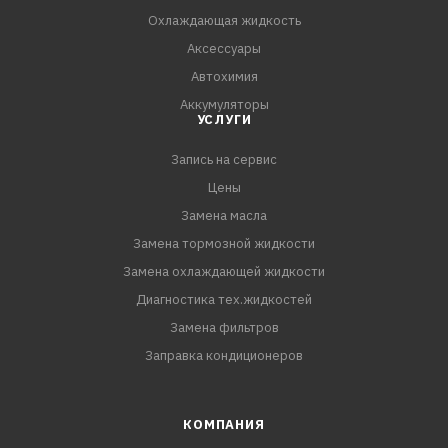
• Высочайшая надежность смазывания
Охлаждающая жидкость
• Снижает расход топлива
Аксессуары
• Проверено для турбокомпрессоров и каталитических
Автохимия
нейтрализаторов
Аккумуляторы
УСЛУГИ
СПЕЦИФИКАЦИИ:
API SL
Запись на сервис
ACEA A5/B5-12
Цены
Ford WSS-M2C 913-D
Замена масла
RL0700
Замена тормозной жидкости
Land Rover STJLR.03.5003
Замена охлаждающей жидкости
Диагностика тех.жидкостей
Замена фильтров
Заправка кондиционеров
КОМПАНИЯ