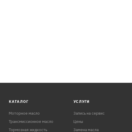
• Прекрасная термическая и антиокислительная стабил
КАТАЛОГ
УСЛУГИ
Моторное масло
Запись на сервис
Трансмиссионное масло
Цены
Тормозная жидкость
Замена масла