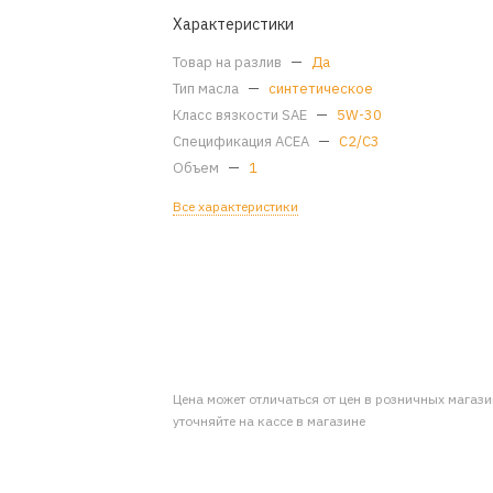
Характеристики
Товар на разлив
—
Да
Тип масла
—
синтетическое
Класс вязкости SAE
—
5W-30
Спецификация ACEA
—
C2/C3
Объем
—
1
Все характеристики
Цена может отличаться от цен в розничных магаз
уточняйте на кассе в магазине