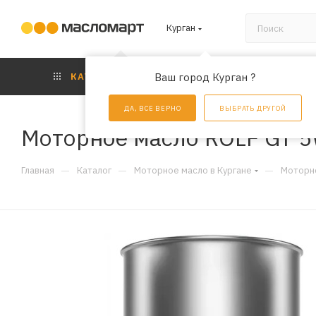
Курган
КАТАЛОГ
Ваш город Курган ?
АКЦИИ
УС
ДА, ВСЕ ВЕРНО
ВЫБРАТЬ ДРУГОЙ
Моторное масло ROLF GT 5
—
—
—
Главная
Каталог
Моторное масло в Кургане
Моторно