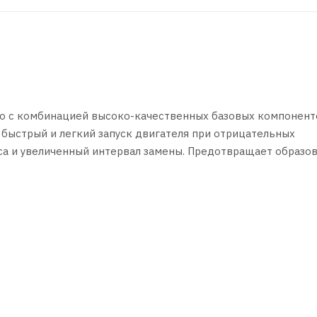
о с комбинацией высоко-качественных базовых компонент
ыстрый и легкий запуск двигателя при отрицательных
оса и увеличенный интервал замены. Предотвращает образо
вигателя.
ых газов: DPF/GPF, TWC/DOC, EGR, SCR.
оплива и улучшенную динамику двигателя.
ельных двигателях с высокими эксплуатационными
ственным впрыском, в том числе оборудованных системам
ля всесезонного применения. Рекомендовано как для новых