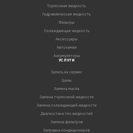
Тормозная жидкость
Благодаря технологии USVO® достигается
Гидравлическая жидкость
максимальная стабильность вязкости. За счёт
Фильтры
уникального, запатентованного соотношения
Охлаждающая жидкость
высоковязких и низковязких базовых компонентов
Аксессуары
RAVENOL
Автохимия
производит это масло с рекордно низким
Аккумуляторы
содержанием полимерного загустителя.
УСЛУГИ
Запись на сервис
Цены
Замена масла
Замена тормозной жидкости
Замена охлаждающей жидкости
Диагностика тех.жидкостей
Замена фильтров
Заправка кондиционеров