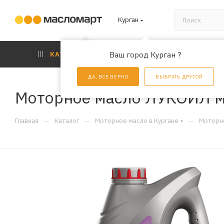
Курган
КАТАЛОГ
Ваш город Курган ?
АКЦИИ
УС
ДА, ВСЕ ВЕРНО
ВЫБРАТЬ ДРУГОЙ
Моторное масло ЛУКОЙЛ м
—
—
—
Главная
Каталог
Моторное масло в Кургане
Моторно