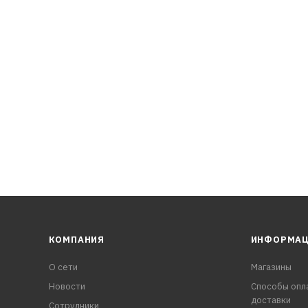
продлевает срок службы двигателя.
КОМПАНИЯ
ИНФОРМА
О сети
Магазины
Новости
Способы опл
доставки
Сотрудники