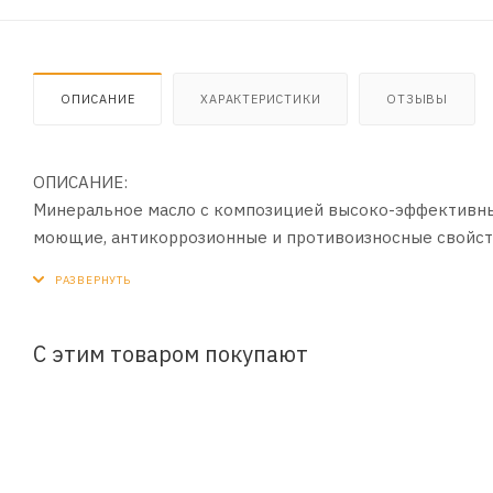
ОПИСАНИЕ
ХАРАКТЕРИСТИКИ
ОТЗЫВЫ
ОПИСАНИЕ:
Минеральное масло с композицией высоко-эффективн
моющие, антикоррозионные и противоизносные свойст
ПРИМЕНЕНИЕ:
Предназначено для промывки систем смазки автомобил
Быстро и эффективно очищает систему смазки двигате
С этим товаром покупают
ПРЕИМУЩЕСТВА:
- Быстро и эффективно очищает и удаляет отложения с
- Существенно снижает вероятность перегрева
- Уменьшает износ трущихся деталей двигателя