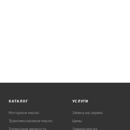
- Регулярная промывка масляной системы значительно 
КАТАЛОГ
УСЛУГИ
Моторное масло
Запись на сервис
Трансмиссионное масло
Цены
Тормозная жидкость
Замена масла