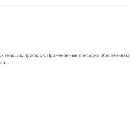
ых моющих присадок. Применяемые присадки обеспечиваю
ва.
ьных двигателей без их разборки при смене моторного мас
ля от отложений.
 деталей системы смазки двигателя