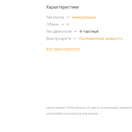
Характеристики
Тип масла
—
минеральное
Объем
—
4
Тип двигателя
—
4-тактный
Вид продукта
—
Промывочная жидкость
Все характеристики
Цена может отличаться от цен в розничных магаз
уточняйте на кассе в магазине