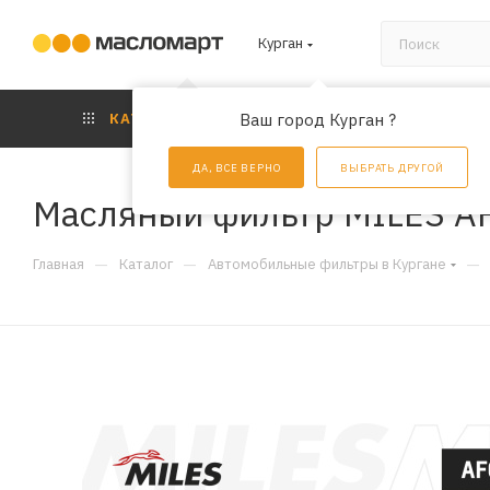
Курган
КАТАЛОГ
Ваш город Курган ?
АКЦИИ
УС
ДА, ВСЕ ВЕРНО
ВЫБРАТЬ ДРУГОЙ
Масляный фильтр MILES A
—
—
—
Главная
Каталог
Автомобильные фильтры в Кургане