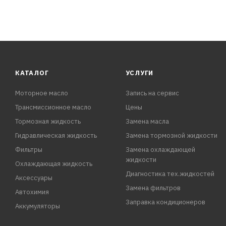
КАТАЛОГ
УСЛУГИ
Моторное масло
Запись на сервис
Трансмиссионное масло
Цены
Тормозная жидкость
Замена масла
Гидравлическая жидкость
Замена тормозной жидкости
Фильтры
Замена охлаждающей
жидкости
Охлаждающая жидкость
Диагностика тех.жидкостей
Аксессуары
Замена фильтров
Автохимия
Заправка кондиционеров
Аккумуляторы