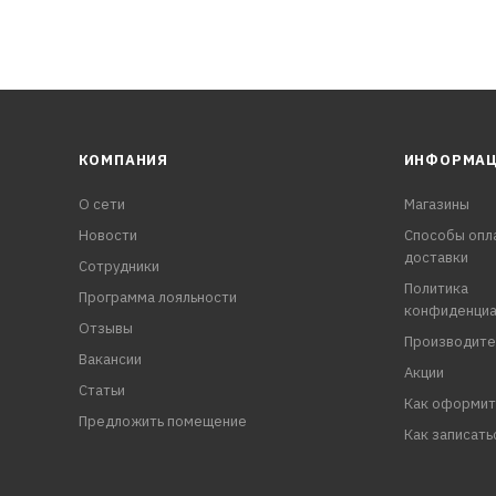
КОМПАНИЯ
ИНФОРМА
О сети
Магазины
Новости
Способы опл
доставки
Сотрудники
Политика
Программа лояльности
конфиденциа
Отзывы
Производите
Вакансии
Акции
Статьи
Как оформит
Предложить помещение
Как записать