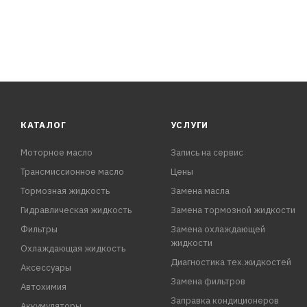
КАТАЛОГ
УСЛУГИ
Моторное масло
Запись на сервис
Трансмиссионное масло
Цены
Тормозная жидкость
Замена масла
Гидравлическая жидкость
Замена тормозной жидкости
Фильтры
Замена охлаждающей
жидкости
Охлаждающая жидкость
Диагностика тех.жидкостей
Аксессуары
Замена фильтров
Автохимия
Заправка кондиционеров
Аккумуляторы