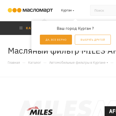
Курган
КАТАЛОГ
Ваш город Курган ?
АКЦИИ
УС
ДА, ВСЕ ВЕРНО
ВЫБРАТЬ ДРУГОЙ
Масляный фильтр MILES A
—
—
—
Главная
Каталог
Автомобильные фильтры в Кургане