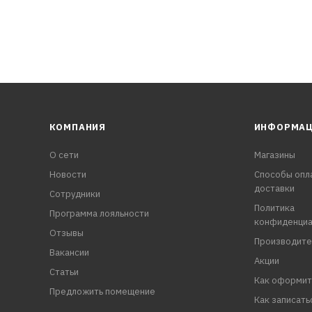
КОМПАНИЯ
ИНФОРМА
О сети
Магазины
Новости
Способы опл
доставки
Сотрудники
Политика
Программа лояльности
конфиденциа
Отзывы
Производите
Вакансии
Акции
Статьи
Как оформит
Предложить помещение
Как записать