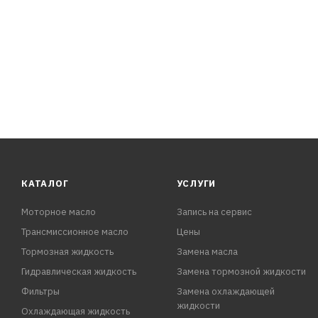
КАТАЛОГ
УСЛУГИ
Моторное масло
Запись на сервис
Трансмиссионное масло
Цены
Тормозная жидкость
Замена масла
Гидравлическая жидкость
Замена тормозной жидкости
Фильтры
Замена охлаждающей
жидкости
Охлаждающая жидкость