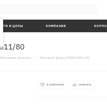
ЛУГИ И ЦЕНЫ
КОМПАНИЯ
КОРПО
811/80
—
Маслянные фильтры
Масляный фильтр MANN W811/80
В ИЗБРАННОЕ
СРАВНИТЬ