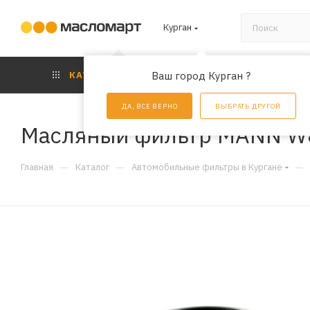
Курган
КАТАЛОГ
Ваш город Курган ?
АКЦИИ
УС
ДА, ВСЕ ВЕРНО
ВЫБРАТЬ ДРУГОЙ
Масляный фильтр MANN W
—
—
—
Главная
Каталог
Автомобильные фильтры в Кургане