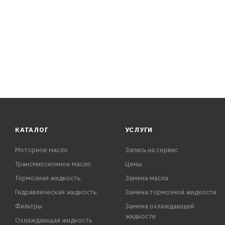
КАТАЛОГ
УСЛУГИ
Моторное масло
Запись на сервис
Трансмиссионное масло
Цены
Тормозная жидкость
Замена масла
Гидравлическая жидкость
Замена тормозной жидкости
Фильтры
Замена охлаждающей
жидкости
Охлаждающая жидкость