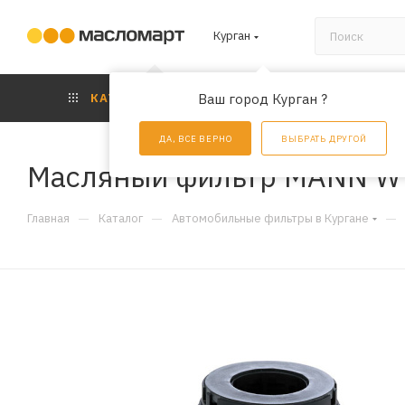
Курган
КАТАЛОГ
Ваш город Курган ?
АКЦИИ
УС
ДА, ВСЕ ВЕРНО
ВЫБРАТЬ ДРУГОЙ
Масляный фильтр MANN W
—
—
—
Главная
Каталог
Автомобильные фильтры в Кургане