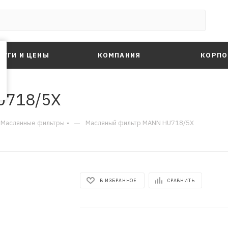
ЛУГИ И ЦЕНЫ
КОМПАНИЯ
КОРПО
U718/5X
—
Маслянные фильтры
Масляный фильтр MANN HU718/5X
В ИЗБРАННОЕ
СРАВНИТЬ