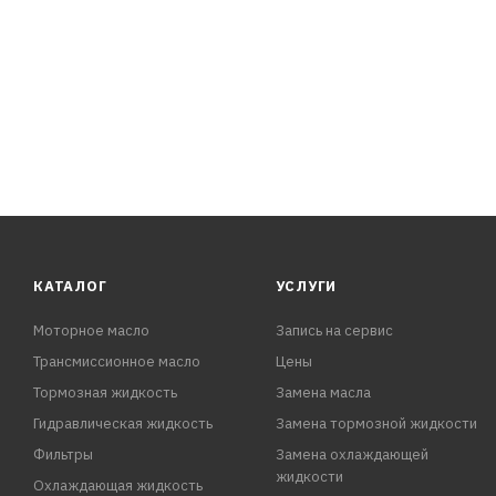
КАТАЛОГ
УСЛУГИ
Моторное масло
Запись на сервис
Трансмиссионное масло
Цены
Тормозная жидкость
Замена масла
Гидравлическая жидкость
Замена тормозной жидкости
Фильтры
Замена охлаждающей
жидкости
Охлаждающая жидкость