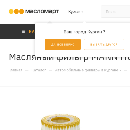
Курган
КАТАЛОГ
Ваш город Курган ?
АКЦИИ
УС
ДА, ВСЕ ВЕРНО
ВЫБРАТЬ ДРУГОЙ
Масляный фильтр MANN H
—
—
—
Главная
Каталог
Автомобильные фильтры в Кургане