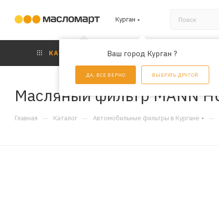
Курган
КАТАЛОГ
Ваш город Курган ?
АКЦИИ
УС
ДА, ВСЕ ВЕРНО
ВЫБРАТЬ ДРУГОЙ
Масляный фильтр MANN H
—
—
—
Главная
Каталог
Автомобильные фильтры в Кургане