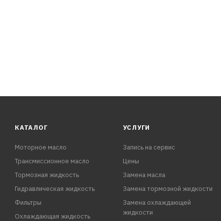
КАТАЛОГ
УСЛУГИ
Моторное масло
Запись на сервис
Трансмиссионное масло
Цены
Тормозная жидкость
Замена масла
Гидравлическая жидкость
Замена тормозной жидкости
Фильтры
Замена охлаждающей
жидкости
Охлаждающая жидкость