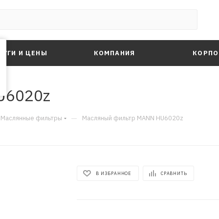
ЛУГИ И ЦЕНЫ
КОМПАНИЯ
КОРПО
U6020z
—
Маслянные фильтры
Масляный фильтр MANN HU6020z
В ИЗБРАННОЕ
СРАВНИТЬ