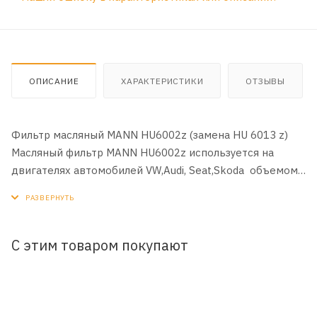
ОПИСАНИЕ
ХАРАКТЕРИСТИКИ
ОТЗЫВЫ
Фильтр масляный MANN HU6002z (замена HU 6013 z)
Масляный фильтр MANN HU6002z используется на
двигателях автомобилей VW,Audi, Seat,Skoda объемом
1,8 и 2,0 литра
Фильтра марки MANN-FILTER поставляются в оригинал
известным автопроизводителям, а так же отличаются
повышенным качеством материалов. Приобретая
С этим товаром покупают
фильтр MANN HU6002z вы можете быть уверенны за
надежность
вашего двигателя.