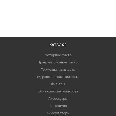
Является аналогом фильтрам: FILTRON OEOE688/2,
KNECHTOX83/5DECO
КАТАЛОГ
Моторное масло
Трансмиссионное масло
Тормозная жидкость
Гидравлическая жидкость
Фильтры
Охлаждающая жидкость
Аксессуары
Автохимия
Аккумуляторы