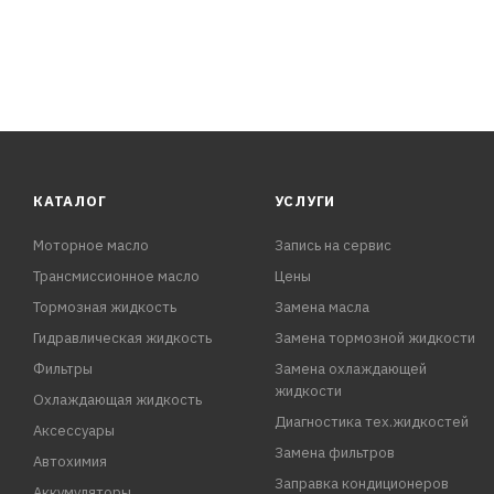
КАТАЛОГ
УСЛУГИ
Моторное масло
Запись на сервис
Трансмиссионное масло
Цены
Тормозная жидкость
Замена масла
Гидравлическая жидкость
Замена тормозной жидкости
Фильтры
Замена охлаждающей
жидкости
Охлаждающая жидкость
Диагностика тех.жидкостей
Аксессуары
Замена фильтров
Автохимия
Заправка кондиционеров
Аккумуляторы