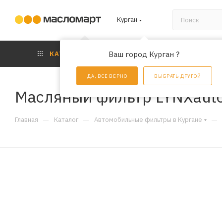
Курган
КАТАЛОГ
Ваш город Курган ?
АКЦИИ
УС
ДА, ВСЕ ВЕРНО
ВЫБРАТЬ ДРУГОЙ
Масляный фильтр LYNXaut
—
—
—
Главная
Каталог
Автомобильные фильтры в Кургане