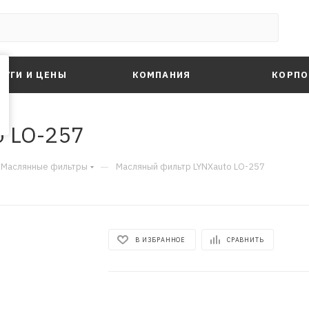
ЛУГИ И ЦЕНЫ
КОМПАНИЯ
КОРПО
o LO-257
—
Маслянные фильтры
Масляный фильтр LYNXauto LO-257
В ИЗБРАННОЕ
СРАВНИТЬ