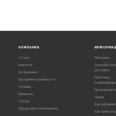
КОМПАНИЯ
ИНФОРМА
О сети
Магазины
Новости
Способы опл
доставки
Сотрудники
Политика
Программа лояльности
конфиденциа
Отзывы
Производите
Вакансии
Акции
Статьи
Как оформит
Предложить помещение
Как записать