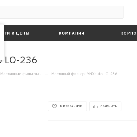
ЛУГИ И ЦЕНЫ
КОМПАНИЯ
КОРПО
o LO-236
—
Маслянные фильтры
Масляный фильтр LYNXauto LO-236
В ИЗБРАННОЕ
СРАВНИТЬ