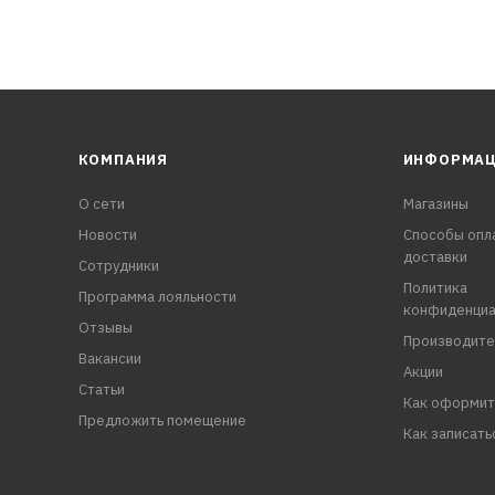
КОМПАНИЯ
ИНФОРМА
О сети
Магазины
Новости
Способы опл
доставки
Сотрудники
Политика
Программа лояльности
конфиденциа
Отзывы
Производите
Вакансии
Акции
Статьи
Как оформит
Предложить помещение
Как записать