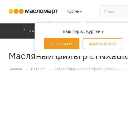
Курган
КАТАЛОГ
Ваш город Курган ?
АКЦИИ
УС
ДА, ВСЕ ВЕРНО
ВЫБРАТЬ ДРУГОЙ
Масляный фильтр LYNXaut
—
—
—
Главная
Каталог
Автомобильные фильтры в Кургане