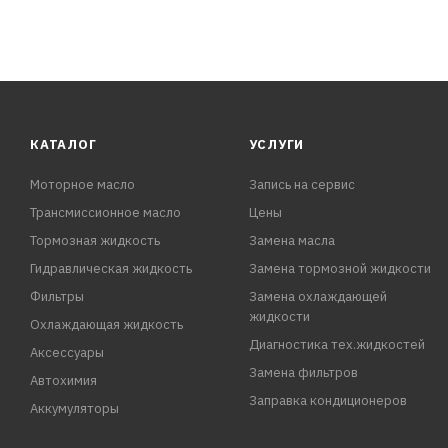
КАТАЛОГ
УСЛУГИ
Моторное масло
Запись на сервис
Трансмиссионное масло
Цены
Тормозная жидкость
Замена масла
Гидравлическая жидкость
Замена тормозной жидкости
Фильтры
Замена охлаждающей
жидкости
Охлаждающая жидкость
Диагностика тех.жидкостей
Аксессуары
Замена фильтров
Автохимия
Заправка кондиционеров
Аккумуляторы