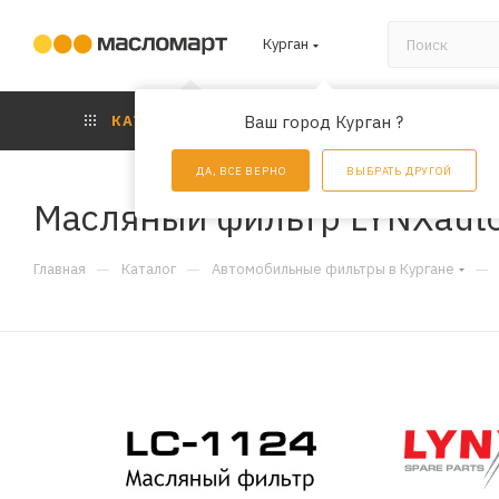
Курган
КАТАЛОГ
Ваш город Курган ?
АКЦИИ
УС
ДА, ВСЕ ВЕРНО
ВЫБРАТЬ ДРУГОЙ
Масляный фильтр LYNXauto
—
—
—
Главная
Каталог
Автомобильные фильтры в Кургане