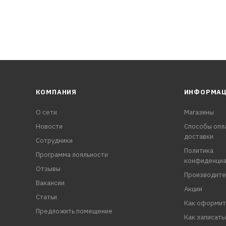
КОМПАНИЯ
ИНФОРМА
О сети
Магазины
Новости
Способы опл
доставки
Сотрудники
Политика
Программа лояльности
конфиденциа
Отзывы
Производите
Вакансии
Акции
Статьи
Как оформит
Предложить помещение
Как записать