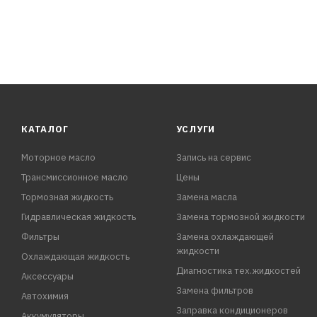
КАТАЛОГ
УСЛУГИ
Моторное масло
Запись на сервис
Трансмиссионное масло
Цены
Тормозная жидкость
Замена масла
Гидравлическая жидкость
Замена тормозной жидкости
Фильтры
Замена охлаждающей
жидкости
Охлаждающая жидкость
Диагностика тех.жидкостей
Аксессуары
Замена фильтров
Автохимия
Заправка кондиционеров
Аккумуляторы