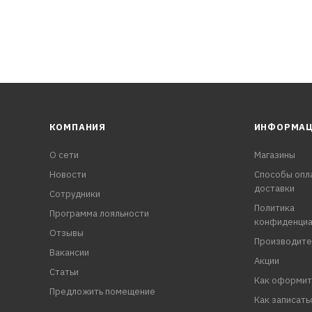
КОМПАНИЯ
ИНФОРМА
О сети
Магазины
Новости
Способы опл
доставки
Сотрудники
Политика
Программа лояльности
конфиденциа
Отзывы
Производите
Вакансии
Акции
Статьи
Как оформит
Предложить помещение
Как записать