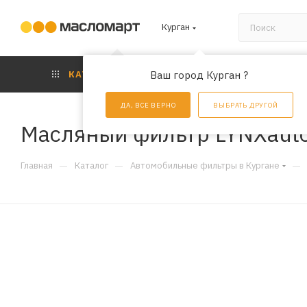
Курган
КАТАЛОГ
Ваш город Курган ?
АКЦИИ
УС
ДА, ВСЕ ВЕРНО
ВЫБРАТЬ ДРУГОЙ
Масляный фильтр LYNXauto
—
—
—
Главная
Каталог
Автомобильные фильтры в Кургане