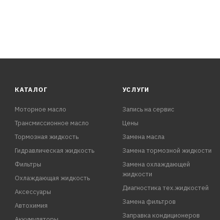
КАТАЛОГ
УСЛУГИ
Моторное масло
Запись на сервис
Трансмиссионное масло
Цены
Тормозная жидкость
Замена масла
Гидравлическая жидкость
Замена тормозной жидкости
Фильтры
Замена охлаждающей
жидкости
Охлаждающая жидкость
Диагностика тех.жидкостей
Аксессуары
Замена фильтров
Автохимия
Заправка кондиционеров
Аккумуляторы