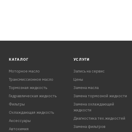
мин. (при температуре окружающей среды +24°С).
3. Максимальной прочности к
КАТАЛОГ
УСЛУГИ
Моторное масло
Запись на сервис
Трансмиссионное масло
Цены
Тормозная жидкость
Замена масла
Гидравлическая жидкость
Замена тормозной жидкости
Фильтры
Замена охлаждающей
жидкости
Охлаждающая жидкость
Диагностика тех.жидкостей
Аксессуары
Замена фильтров
Автохимия