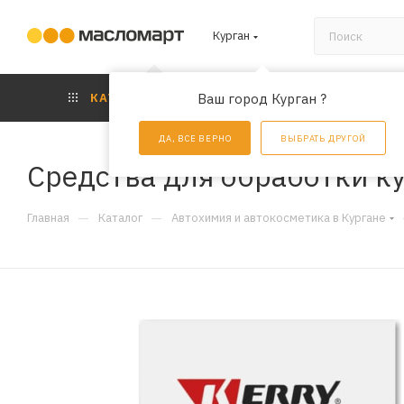
Курган
КАТАЛОГ
Ваш город Курган ?
АКЦИИ
УС
ДА, ВСЕ ВЕРНО
ВЫБРАТЬ ДРУГОЙ
Средства для обработки ку
—
—
Главная
Каталог
Автохимия и автокосметика в Кургане