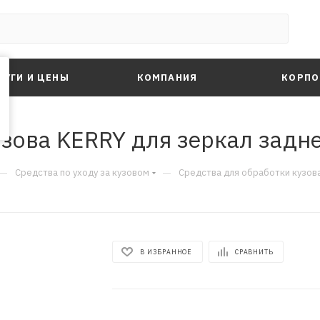
ЛУГИ И ЦЕНЫ
КОМПАНИЯ
КОРПО
зова KERRY для зеркал заднег
—
—
Средства по уходу за кузовом
Средства для обработки кузова 
В ИЗБРАННОЕ
СРАВНИТЬ