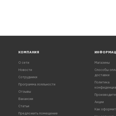
КОМПАНИЯ
ИНФОРМА
О сети
Магазины
Новости
Способы опл
доставки
Сотрудники
Политика
Программа лояльности
конфиденциа
Отзывы
Производите
Вакансии
Акции
Статьи
Как оформит
Предложить помещение