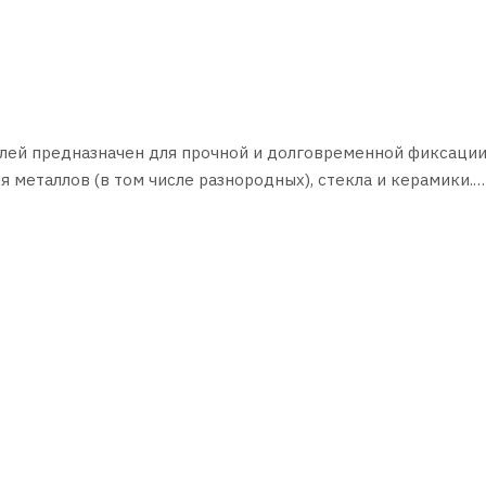
ей предназначен для прочной и долговременной фиксации
я металлов (в том числе разнородных), стекла и керамики.
йкостью к вибрации и ударным нагрузкам. Температурный 
ри температуре внутри салона не ниже +15°С. Склеиваемые
нными, очищенными от старого клея.
разные кисточки!
ета (красный или синий), а на стекло — другого, в соотнош
ия и удерживать в таком положении до схватывания клея пр