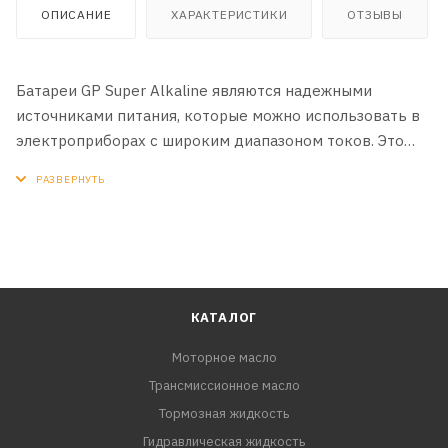
ОПИСАНИЕ
ХАРАКТЕРИСТИКИ
ОТЗЫВЫ
Батареи GP Super Alkaline являются надежными
источниками питания, которые можно использовать в
электроприборах с широким диапазоном токов. Это
может быть мощная осветительная аппаратура,
портативные видеосистемы, профессиональные
радиостанции, детские электронные игрушки.
КАТАЛОГ
Моторное масло
Трансмиссионное масло
Тормозная жидкость
Гидравлическая жидкость