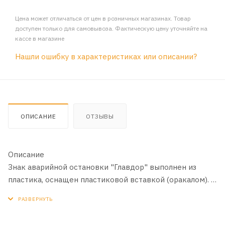
Цена может отличаться от цен в розничных магазинах. Товар
доступен только для самовывоза. Фактическую цену уточняйте на
кассе в магазине
Нашли ошибку в характеристиках или описании?
ОПИСАНИЕ
ОТЗЫВЫ
Описание
Знак аварийной остановки "Главдор" выполнен из
пластика, оснащен пластиковой вставкой (оракалом).
Треугольный, с отражением. Металлическое основание
повышает устойчивость знака на дорожном покрытии.
Компактно складывается. Для хранения предусмотрен