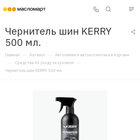
Чернитель шин KERRY
500 мл.
—
—
Главная
Каталог
Автохимия и автокосметика в Кургане
—
—
Средства по уходу за кузовом
Чернитель шин KERRY 500 мл.