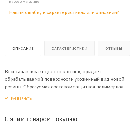
кассе в магазине
Нашли ошибку в характеристиках или описании?
ОПИСАНИЕ
ХАРАКТЕРИСТИКИ
ОТЗЫВЫ
Восстанавливает цвет покрышек, придаёт
обрабатываемой поверхности ухоженный вид новой
резины. Образуемая составом защитная полимерная
плёнка препятствует повторному загрязнению
обработанной поверхности.
Чернитель шин и пластика KERRY® KC-550 продлевает
С этим товаром покупают
срок службы шлангов, уплотнителей дверей и других
резиновых деталей, предотвращает потерю