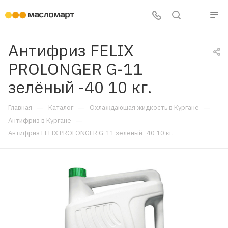
Антифриз FELIX
PROLONGER G-11
зелёный -40 10 кг.
—
—
—
Главная
Каталог
Охлаждающая жидкость в Кургане
—
Антифриз в Кургане
Антифриз FELIX PROLONGER G-11 зелёный -40 10 кг.